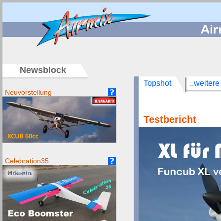
/
Newsblock
Topshot
..weitere
Neuvorstellung
Testbericht
Celebration35