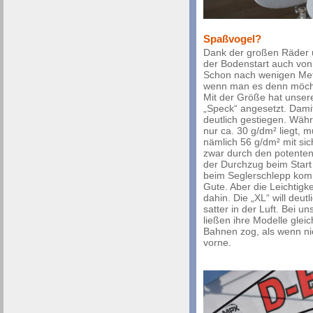
Spaßvogel?
Dank der großen Räder 
der Bodenstart auch von
Schon nach wenigen Met
wenn man es denn möchte
Mit der Größe hat unse
„Speck“ angesetzt. Damit
deutlich gestiegen. Währ
nur ca. 30 g/dm² liegt, 
nämlich 56 g/dm² mit si
zwar durch den potenten
der Durchzug beim Start 
beim Seglerschlepp komm
Gute. Aber die Leichtigkei
dahin. Die „XL“ will deut
satter in der Luft. Bei 
ließen ihre Modelle glei
Bahnen zog, als wenn ni
vorne.