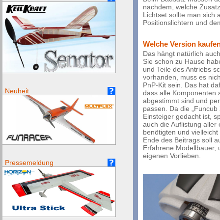
nachdem, welche Zusatzfu
Lichtset sollte man sich 
Positionslichtern und de
Welche Version kaufe
Das hängt natürlich auc
Sie schon zu Hause hab
und Teile des Antriebs s
vorhanden, muss es nich
PnP-Kit sein. Das hat daf
Neuheit
dass alle Komponenten 
abgestimmt sind und pe
passen. Da die „Funcub X
Einsteiger gedacht ist, s
auch die Auflistung aller 
benötigten und vielleich
Ende des Beitrags soll a
Erfahrene Modellbauer, u
eigenen Vorlieben.
Pressemeldung