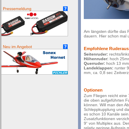
Pressemeldung
Am längsten dürfte das
dauern. Hier schon mal u
Neu im Angebot
Empfohlene Ruderaus
Seitenruder:
rechts/lin
Höhenruder:
hoch 25mm
Querruder:
hoch 13 mm,
Landeklappen:
runter 9
mm, ca. 0,8 sec Zeitver
Optionen
Zum Fliegen reicht eine
die oben aufgeführten 
können. Will man den Ab
Schleppkupplung und das
es schon 10 Kanäle sein
Zusatzfunktionen verzich
9“ von Multiplex aus. De
relativ geringe Aufpreis 