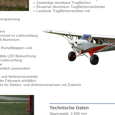
›› Zweiteilige steckbare Tragflächen
›› Eloxierter Aluminium Tragflächenverbinder
›› Lackierte Tragflächenstreben mit
sverspannung
erk
pornrad im Lieferumfang
mit Aluminium
te Rumpfklappen und
tible LED Beleuchtung
m Lieferumfang
ze
farblich passendem
o- und Verbrennerantrieb
er Fahrwerk erhältlich
satz für Elektro- und Verbrennerversion mit Zubehör
Technische Daten
Spannweite: 2.940 mm