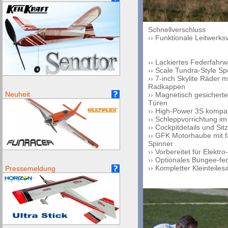
Schnellverschluss
›› Funktionale Leitwerk
›› Lackiertes Federfahrw
›› Scale Tundra-Style S
›› 7-inch Skylite Räder 
Radkappen
Neuheit
›› Magnetisch gesicher
Türen
›› High-Power 3S kompa
›› Schleppvorrichtung i
›› Cockpitdetails und Sit
›› GFK Motorhaube mit 
Spinner
›› Vorbereitet für Elektr
›› Optionales Bungee-fed
›› Kompletter Kleinteile
Pressemeldung