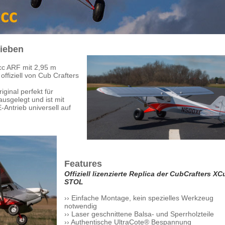
lieben
c ARF mit 2,95 m
offiziell von Cub Crafters
iginal perfekt für
usgelegt und ist mit
Antrieb universell auf
Features
Offiziell lizenzierte Replica der CubCrafters XC
STOL
›› Einfache Montage, kein spezielles Werkzeug
notwendig
›› Laser geschnittene Balsa- und Sperrholzteile
›› Authentische UltraCote® Bespannung