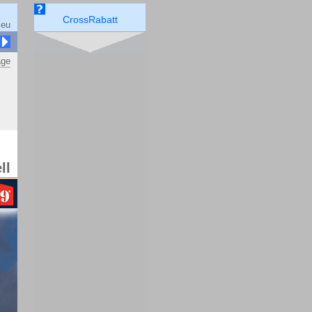
CrossRabatt
.eu
äge
ll