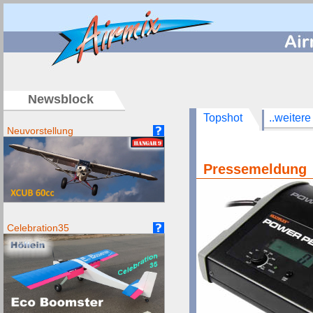
/
Newsblock
Topshot
..weitere
Neuvorstellung
Pressemeldun
Celebration35