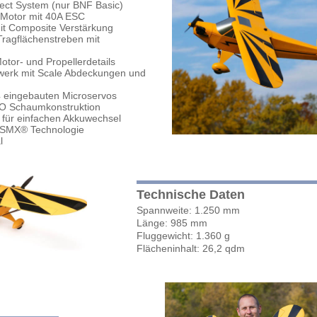
ect System (nur BNF Basic)
 Motor mit 40A ESC
 mit Composite Verstärkung
Tragflächenstreben mit
otor- und Propellerdetails
werk mit Scale Abdeckungen und
 4 eingebauten Microservos
EPO Schaumkonstruktion
 für einfachen Akkuwechsel
DSMX® Technologie
l
Technische Daten
Spannweite: 1.250 mm
Länge: 985 mm
Fluggewicht: 1.360 g
Flächeninhalt: 26,2 qdm