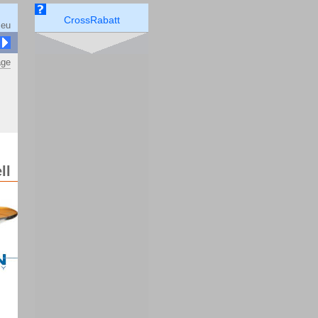
CrossRabatt
.eu
äge
ll