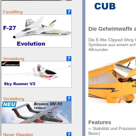
Facelifting
Die Geheimwaffe a
Die E-flite Clipped Wing 
Symbiose aus einem echt
Allrounder.
Vorstellung
Vorstellung
Features
›› Stabilität und Präzis
Basic)
Neuer Klassiker