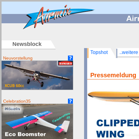
/
Newsblock
Topshot
..weitere
Neuvorstellung
Pressemeldun
Celebration35