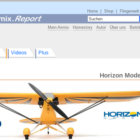
|
|
Home
Shop
Fliegerwelt
Mein Airmix
Homestory
Autor
Über uns
Beitr
Videos
Plus
Horizon Mode
g