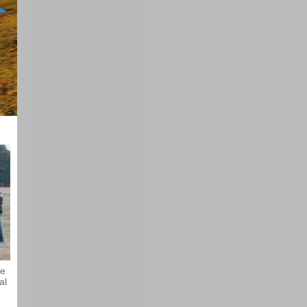
ie
al