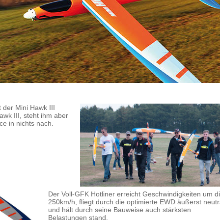
 der Mini Hawk III
Hawk III, steht ihm aber
e in nichts nach.
Der Voll-GFK Hotliner erreicht Geschwindigkeiten um d
250km/h, fliegt durch die optimierte EWD äußerst neutr
und hält durch seine Bauweise auch stärksten
Belastungen stand.