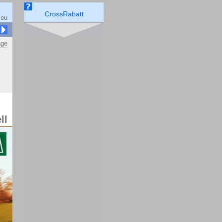
CrossRabatt
.eu
äge
ll