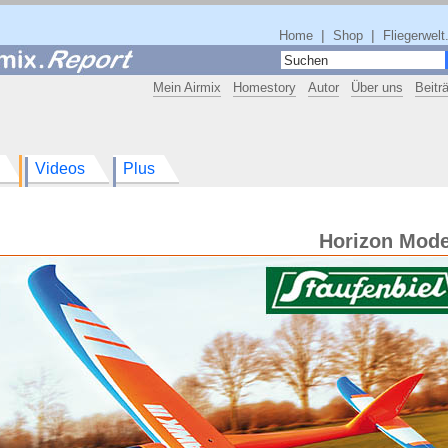
|
|
Home
Shop
Fliegerwelt
Mein Airmix
Homestory
Autor
Über uns
Beitr
Videos
Plus
Horizon Mode
g