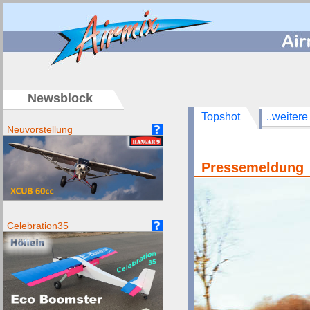
/
Newsblock
Topshot
..weitere
Neuvorstellung
Pressemeldun
Celebration35