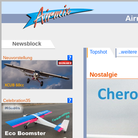
/
Newsblock
Topshot
..weitere
Neuvorstellung
Nostalgie
Celebration35